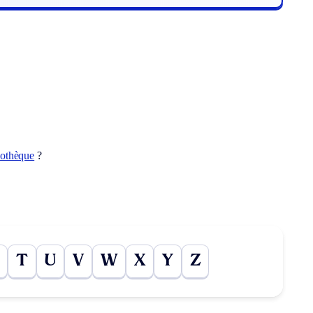
cothèque
?
T
U
V
W
X
Y
Z