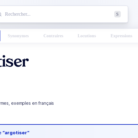
mmencez à chercher un mot dans le dictionnaire :
S
esults found.
Synonymes
Contraires
Locutions
Expressions
iser
ymes, exemples en français
de
“argotiser“