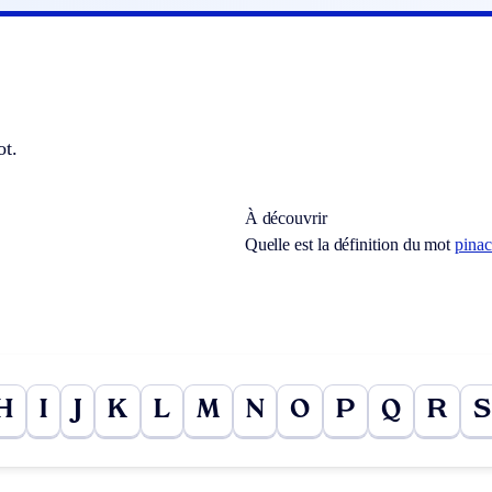
ot.
À découvrir
Quelle est la définition du mot
pina
H
I
J
K
L
M
N
O
P
Q
R
S