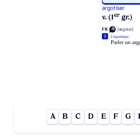
argotiser
er
v. (1
gr.)
FR
[aʀgɔtize]
1
Linguistique.
Parler un arg
A
B
C
D
E
F
G