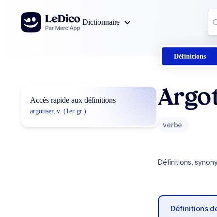
Aller au contenu
Co
Dictionnaire
0
r
Définitions
Argot
Accès rapide aux définitions
argotiser, v. (1er gr.)
verbe
Définitions, synon
Définitions 