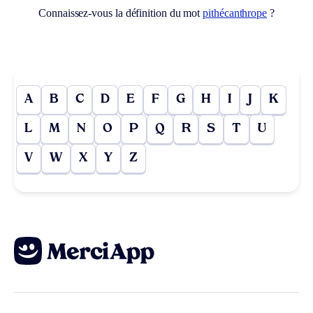
Connaissez-vous la définition du mot
pithécanthrope
?
A
B
C
D
E
F
G
H
I
J
K
L
M
N
O
P
Q
R
S
T
U
V
W
X
Y
Z