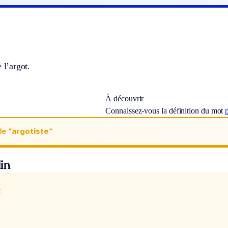
 l’argot.
À découvrir
Connaissez-vous la définition du mot
de
“argotiste“
in
x