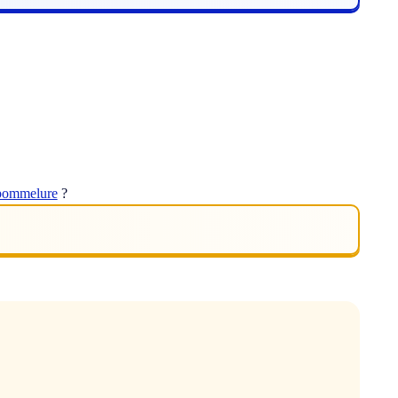
pommelure
?