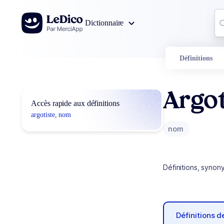
Aller au contenu
Co
Dictionnaire
0
r
Définitions
Argot
Accès rapide aux définitions
argotiste, nom
nom
Définitions, synon
Définitions 