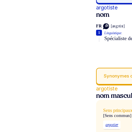
argotiste
nom
FR
[aʀgɔtist]
1
Linguistique.
Spécialiste de
Synonymes 
argotiste
nom mascul
Sens principau
[Sens commun]
argotier