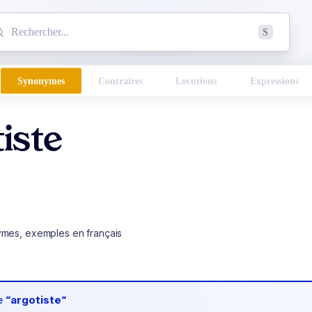
mmencez à chercher un mot dans le dictionnaire :
S
esults found.
Synonymes
Contraires
Locutions
Expressions
iste
ymes, exemples en français
de
“argotiste“