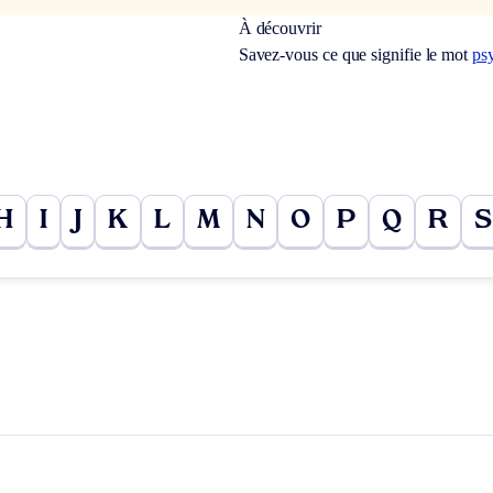
À découvrir
Savez-vous ce que signifie le mot
ps
H
I
J
K
L
M
N
O
P
Q
R
S