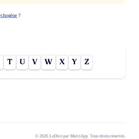
ychogène
?
T
U
V
W
X
Y
Z
© 2026 LeDico par MerciApp. Tous droits réservés.