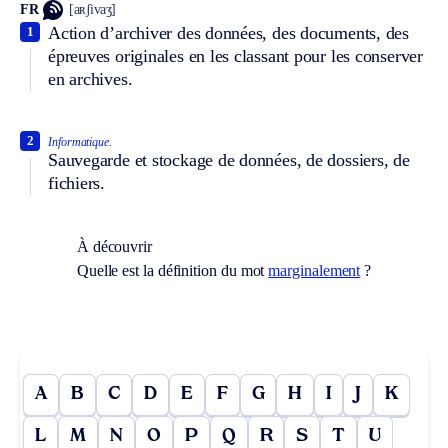
FR
[aʀʃivaʒ]
Action d’archiver des données, des documents, des
1
épreuves originales en les classant pour les conserver
en archives.
2
Informatique.
Sauvegarde et stockage de données, de dossiers, de
fichiers.
À découvrir
Quelle est la définition du mot
marginalement
?
A
B
C
D
E
F
G
H
I
J
K
L
M
N
O
P
Q
R
S
T
U