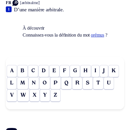
FR
[aʀbitʀalmɑ̃]
D’une manière arbitrale.
1
À découvrir
Connaissez-vous la définition du mot
orémus
?
A
B
C
D
E
F
G
H
I
J
K
L
M
N
O
P
Q
R
S
T
U
V
W
X
Y
Z