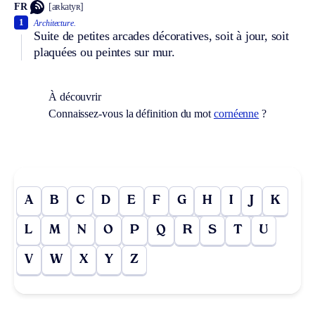
FR
[aʀkatyʀ]
1
Architecture.
Suite de petites arcades décoratives, soit à jour, soit
plaquées ou peintes sur mur.
À découvrir
Connaissez-vous la définition du mot
cornéenne
?
A
B
C
D
E
F
G
H
I
J
K
L
M
N
O
P
Q
R
S
T
U
V
W
X
Y
Z