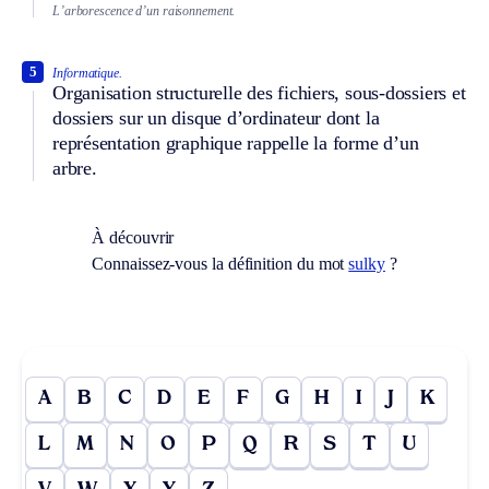
L’arborescence d’un raisonnement.
5
Informatique.
Organisation structurelle des fichiers, sous-dossiers et
dossiers sur un disque d’ordinateur dont la
représentation graphique rappelle la forme d’un
arbre.
À découvrir
Connaissez-vous la définition du mot
sulky
?
A
B
C
D
E
F
G
H
I
J
K
L
M
N
O
P
Q
R
S
T
U