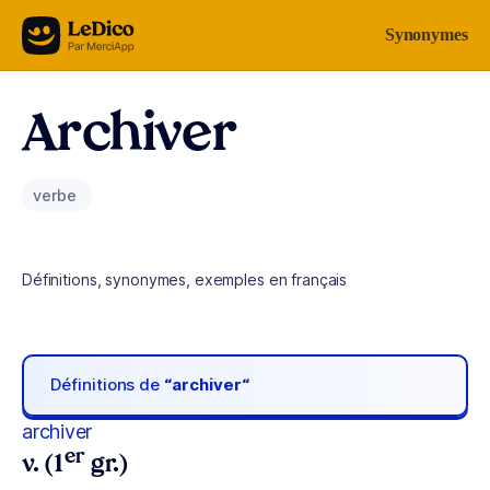
Aller au contenu
Synonymes
Archiver
verbe
Définitions, synonymes, exemples en français
Définitions de
“archiver“
archiver
er
v. (1
gr.)