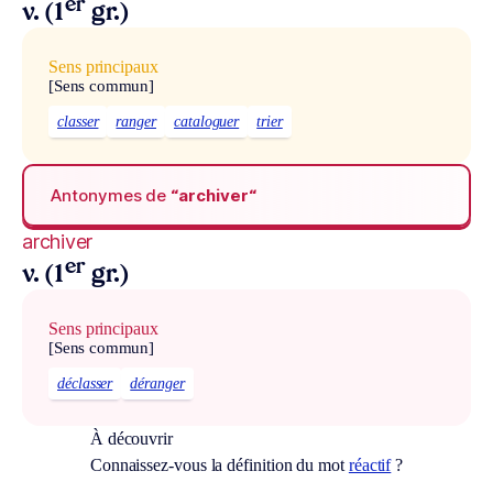
er
v. (1
gr.)
Sens principaux
[Sens commun]
classer
ranger
cataloguer
trier
Antonymes de
“archiver“
archiver
er
v. (1
gr.)
Sens principaux
[Sens commun]
déclasser
déranger
À découvrir
Connaissez-vous la définition du mot
réactif
?