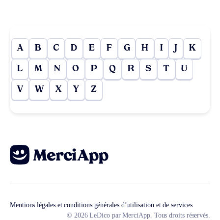
A
B
C
D
E
F
G
H
I
J
K
L
M
N
O
P
Q
R
S
T
U
V
W
X
Y
Z
Mentions légales et conditions générales d’utilisation et de services
© 2026 LeDico par MerciApp. Tous droits réservés.