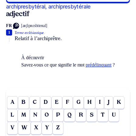
archipresbytéral, archipresbytérale
adjectif
FR
[aʀʃipʀɛsbiteʀal]
1
Terme ecclésiastique.
Relatif à l’archiprêtre.
À découvrir
Savez-vous ce que signifie le mot
prédélinquant
?
A
B
C
D
E
F
G
H
I
J
K
L
M
N
O
P
Q
R
S
T
U
V
W
X
Y
Z