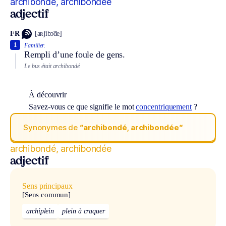
archibondé, archibondée
adjectif
FR
[aʀʃibɔ̃de]
1
Familier.
Rempli d’une foule de gens.
Le bus était archibondé.
À découvrir
Savez-vous ce que signifie le mot
concentriquement
?
Synonymes de
“archibondé, archibondée“
archibondé, archibondée
adjectif
Sens principaux
[Sens commun]
archiplein
plein à craquer