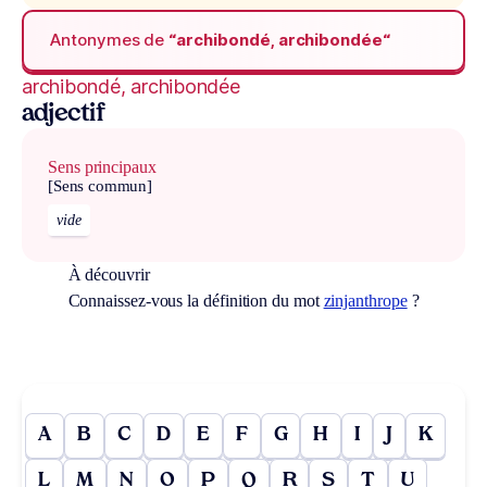
Antonymes de
“archibondé, archibondée“
archibondé, archibondée
adjectif
Sens principaux
[Sens commun]
vide
À découvrir
Connaissez-vous la définition du mot
zinjanthrope
?
A
B
C
D
E
F
G
H
I
J
K
L
M
N
O
P
Q
R
S
T
U