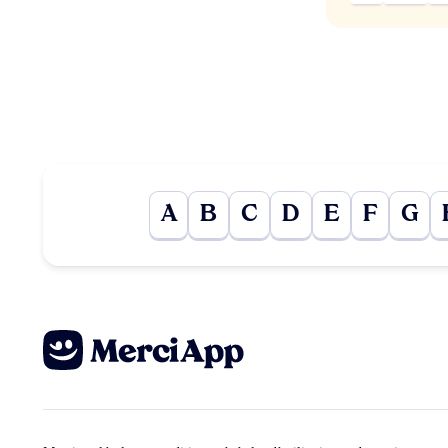
A
B
C
D
E
F
G