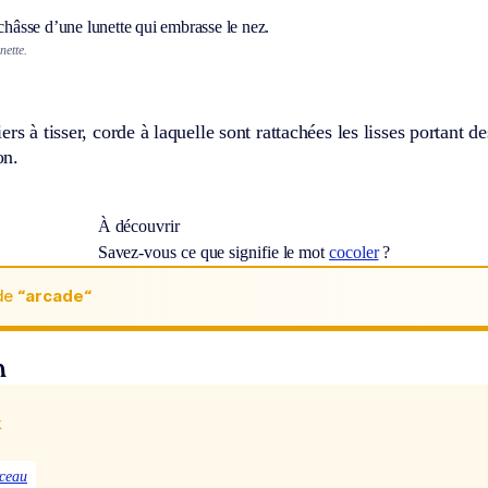
 châsse d’une lunette qui embrasse le nez.
nette.
rs à tisser, corde à laquelle sont rattachées les lisses portant de
on.
À découvrir
Savez-vous ce que signifie le mot
cocoler
?
de
“arcade“
n
x
rceau