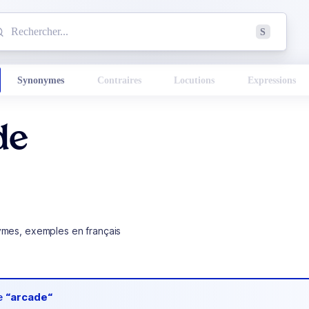
mmencez à chercher un mot dans le dictionnaire :
S
esults found.
Synonymes
Contraires
Locutions
Expressions
de
ymes, exemples en français
de
“arcade“