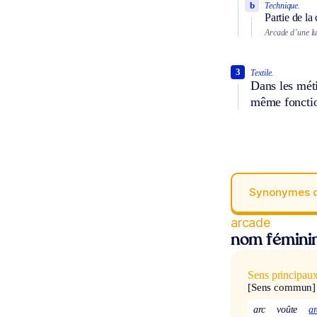
b
Technique.
Partie de la
Arcade d’une lu
3
Textile.
Dans les métie
même foncti
Synonymes 
arcade
nom fémini
Sens principau
[Sens commun]
arc
voûte
a