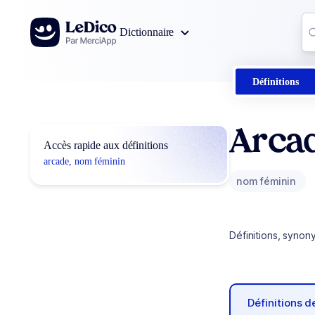
Aller au contenu
Co
Dictionnaire
0
r
Définitions
Arca
Accès rapide aux définitions
arcade, nom féminin
nom féminin
Définitions, synon
Définitions 