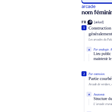
arcade
nom fémini
FR
[aʀkad]
Construction 
1
généralement 
Les arcades du Pala
a
Par analogie.
A
Lieu public 
maintenir le 
2
Par extension.
Partie courbé
Arcade de verdure, d
a
Anatomie.
Structure d
L’arcade crural