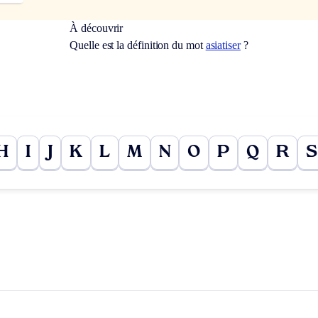
À découvrir
Quelle est la définition du mot
asiatiser
?
H
I
J
K
L
M
N
O
P
Q
R
S