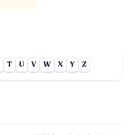
T
U
V
W
X
Y
Z