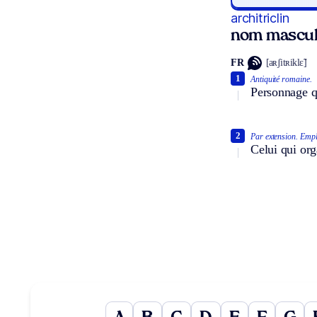
architriclin
nom mascul
FR
[aʀʃitʀiklɛ̃]
1
Antiquité romaine.
Personnage qu
2
Par extension.
Emplo
Celui qui org