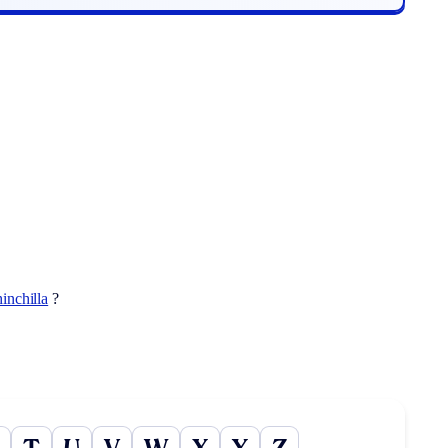
hinchilla
?