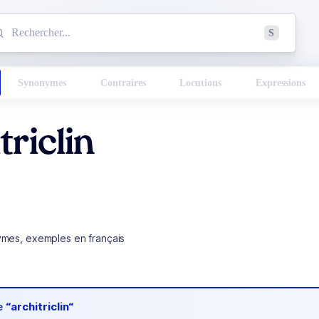
mmencez à chercher un mot dans le dictionnaire :
S
esults found.
Synonymes
Contraires
Locutions
Expressions
triclin
ymes, exemples en français
de
“architriclin“