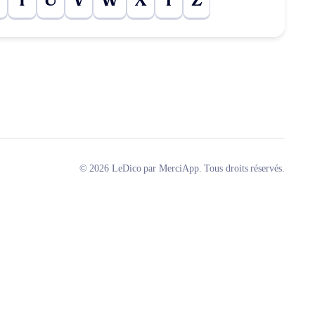
T
U
V
W
X
Y
Z
© 2026 LeDico par MerciApp. Tous droits réservés.