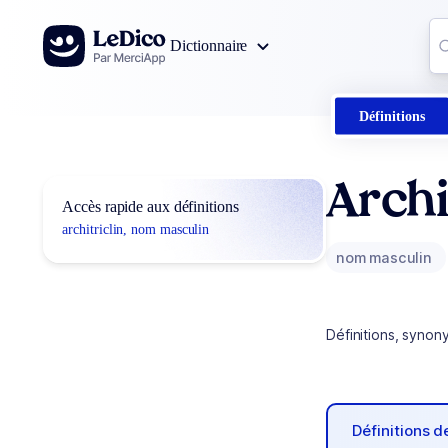
Aller au contenu
Co
Dictionnaire
0
r
Définitions
Archi
Accès rapide aux définitions
architriclin, nom masculin
nom masculin
Définitions, synon
Définitions 