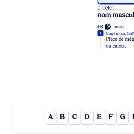
arcelet
nom mascul
FR
[aʀsəlɛ]
1
Usage ancien.
Coiff
Pièce de méta
ou calots.
A
B
C
D
E
F
G