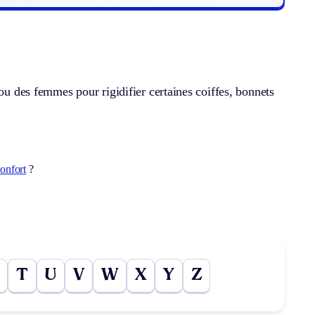
 ou des femmes pour rigidifier certaines coiffes, bonnets
onfort
?
T
U
V
W
X
Y
Z