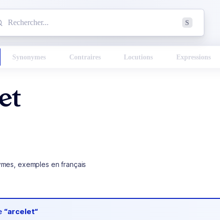
mmencez à chercher un mot dans le dictionnaire :
S
esults found.
Synonymes
Contraires
Locutions
Expressions
et
ymes, exemples en français
de
“arcelet“