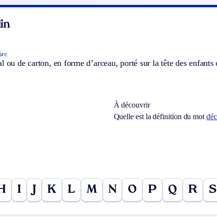
in
ure.
l ou de carton, en forme d’arceau, porté sur la tête des enfants
À découvrir
Quelle est la définition du mot
déc
H
I
J
K
L
M
N
O
P
Q
R
S