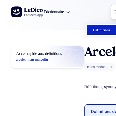
Aller au contenu
Co
Dictionnaire
0
r
Définitions
Arcel
Accès rapide aux définitions
arcelet, nom masculin
nom masculin
Définitions, synon
Définitions 