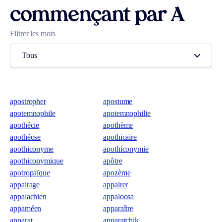
commençant par A
Filtrer les mots
Tous
apostropher
apostume
apotemnophile
apotemnophilie
apothécie
apothème
apothéose
apothicaire
apothiconyme
apothiconymie
apothiconymique
apôtre
apotropaïque
apozème
appairage
appairer
appalachien
appaloosa
appaméen
apparaître
apparat
apparatchik