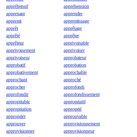
appréhensif
appréhension
apprenant
apprendre
apprenti
apprentissage
apprêt
apprêtage
apprêté
apprêter
apprêteur
apprivoisable
apprivoisement
apprivoiser
apprivoiseur
approbateur
approbatif
approbation
approbativement
approchable
approchant
approché
approcher
approfondi
approfondir
approfondissement
appropriable
appropriatif
appropriation
approprié
approprier
approuvable
approuver
approvisionnement
approvisionner
approvisionneur