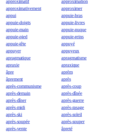
approximatif
approximation
approximativement
approximer
appui
appuie-bras
appuie-doigts
appuie-livres
appuie-main
appuie-nuque
appuie-pied
appuie-reins
appuie-tête
appuyé
appuyer
appuyeux
apragmatique
apragmatisme
apraxie
apraxique
âpre
aprèm
âprement
après
après-communisme
après-coup
après-demain
après-dînée
après-dîner
après-guerre
après-midi
après-rasage
après-ski
après-soleil
après-soupée
après-souper
après-vente
âpreté