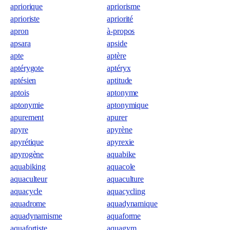
apriorique
apriorisme
aprioriste
apriorité
apron
à-propos
apsara
apside
apte
aptère
aptérygote
aptéryx
aptésien
aptitude
aptois
aptonyme
aptonymie
aptonymique
apurement
apurer
apyre
apyrène
apyrétique
apyrexie
apyrogène
aquabike
aquabiking
aquacole
aquaculteur
aquaculture
aquacycle
aquacycling
aquadrome
aquadynamique
aquadynamisme
aquaforme
aquafortiste
aquagym