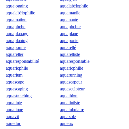
aquajogging
aqualabélophile
aqualabélophilie
aquamanile
aquamation
aquanaute
aquaphobe
aquaphobie
aquaplanage
aquaplane
aquaplaning
aquaponie
aquaporine
aquarellé
aquareller
aquarelliste
aquaresponsabilité
aquaresponsable
aquariophile
aquariophilie
aquarium
aquarunning
aquascape
aquascapeur
aquascaping
aquasculpteur
aquastretching
aquathlon
aquatinte
aquatintiste
aquatique
aquatubulaire
aquavit
aquazole
aqueduc
aqueux