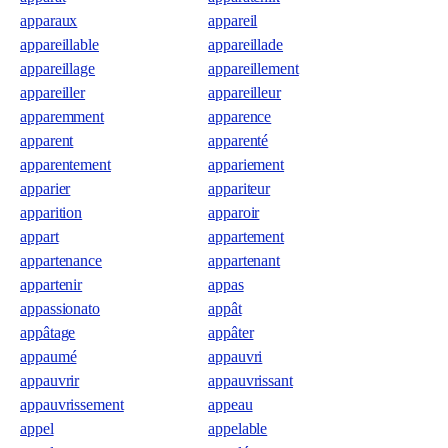
apparaux
appareil
appareillable
appareillade
appareillage
appareillement
appareiller
appareilleur
apparemment
apparence
apparent
apparenté
apparentement
appariement
apparier
appariteur
apparition
apparoir
appart
appartement
appartenance
appartenant
appartenir
appas
appassionato
appât
appâtage
appâter
appaumé
appauvri
appauvrir
appauvrissant
appauvrissement
appeau
appel
appelable