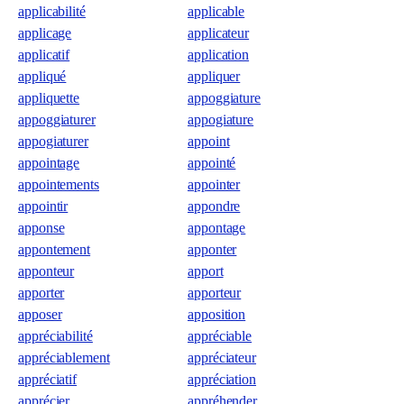
applicabilité
applicable
applicage
applicateur
applicatif
application
appliqué
appliquer
appliquette
appoggiature
appoggiaturer
appogiature
appogiaturer
appoint
appointage
appointé
appointements
appointer
appointir
appondre
apponse
appontage
appontement
apponter
apponteur
apport
apporter
apporteur
apposer
apposition
appréciabilité
appréciable
appréciablement
appréciateur
appréciatif
appréciation
apprécier
appréhender