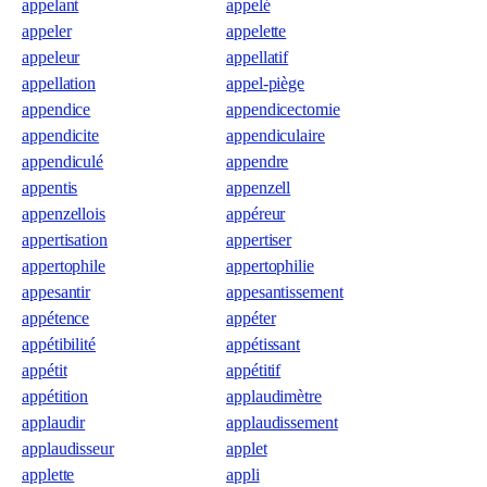
appelant
appelé
appeler
appelette
appeleur
appellatif
appellation
appel-piège
appendice
appendicectomie
appendicite
appendiculaire
appendiculé
appendre
appentis
appenzell
appenzellois
appéreur
appertisation
appertiser
appertophile
appertophilie
appesantir
appesantissement
appétence
appéter
appétibilité
appétissant
appétit
appétitif
appétition
applaudimètre
applaudir
applaudissement
applaudisseur
applet
applette
appli