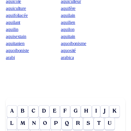
aquicole
aquiculteur
aquiculture
aquifère
aquifoliacée
aquilain
aquilant
aquilien
aquilin
aquilon
aquisextain
aquitain
aquitanien
aquoibonisme
aquoiboniste
aquosité
arabi
arabica
A
B
C
D
E
F
G
H
I
J
K
L
M
N
O
P
Q
R
S
T
U