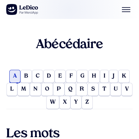
Aller au contenu
Abécédaire
A
B
C
D
E
F
G
H
I
J
K
L
M
N
O
P
Q
R
S
T
U
V
W
X
Y
Z
Les mots