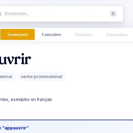
mmencez à chercher un mot dans le dictionnaire :
S
esults found.
Synonymes
Contraires
Locutions
Expressions
uvrir
ominal
verbe prononominal
ymes, exemples en français
de
“appauvrir“