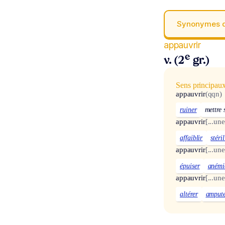
Synonymes 
appauvrir
e
v. (2
gr.)
Sens principau
appauvrir
(qqn)
ruiner
mettre 
appauvrir
[...une
affaiblir
stéril
appauvrir
[...un
épuiser
anémi
appauvrir
[...un
altérer
amput