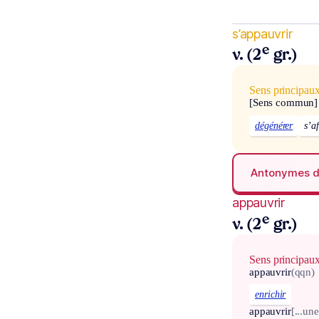
s’appauvrir
e
v. (2
gr.)
Sens principau
[Sens commun]
dégénérer
s’af
Antonymes 
appauvrir
e
v. (2
gr.)
Sens principau
appauvrir
(qqn)
enrichir
appauvrir
[...une