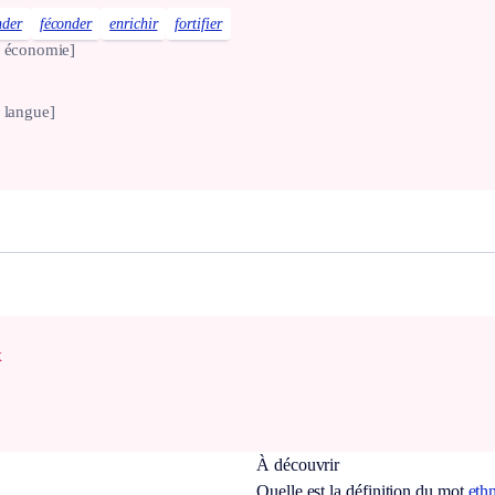
der
féconder
enrichir
fortifier
e économie]
e langue]
x
À découvrir
Quelle est la définition du mot
eth