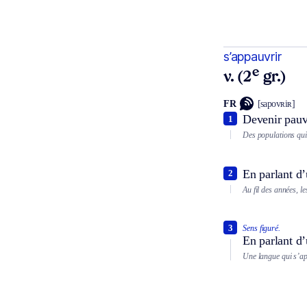
s’appauvrir
e
v. (2
gr.)
FR
[sapovʀiʀ]
Devenir pauv
1
Des populations qui
En parlant d’
2
Au fil des années, l
3
Sens figuré.
En parlant d’
Une langue qui s’ap