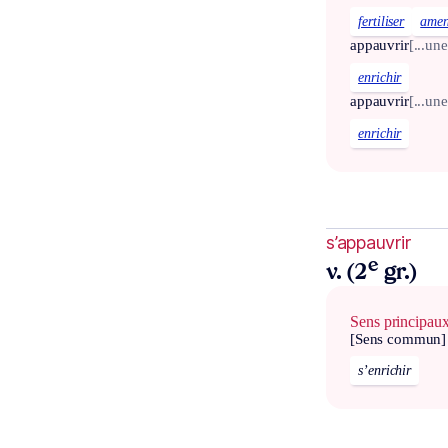
fertiliser
amen
appauvrir
[...un
enrichir
appauvrir
[...un
enrichir
s’appauvrir
e
v. (2
gr.)
Sens principau
[Sens commun]
s’enrichir