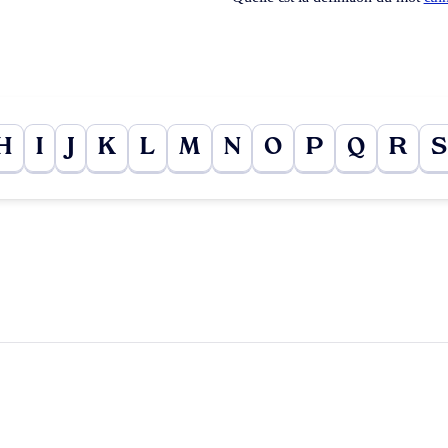
H
I
J
K
L
M
N
O
P
Q
R
S