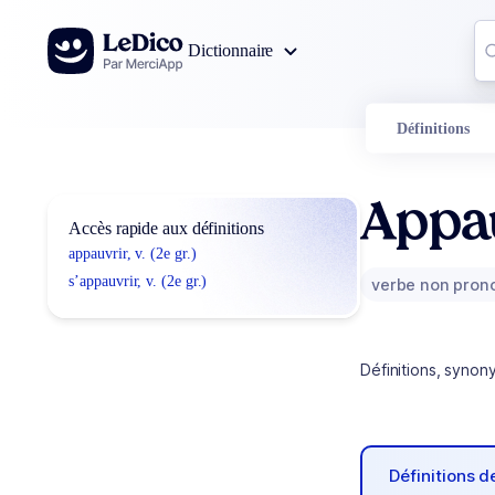
Aller au contenu
Co
Dictionnaire
0
r
Définitions
Appa
Accès rapide aux définitions
appauvrir, v. (2e gr.)
s’appauvrir, v. (2e gr.)
verbe non pron
Définitions, synon
Définitions 