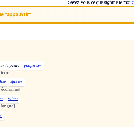
Savez-vous ce que signifie le mot
c
de
“appauvrir“
x
sur la paille
paupériser
 terre]
iser
épuiser
e économie]
er
ruiner
e langue]
er