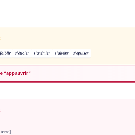
x
faiblir
s’étioler
s’anémier
s’altérer
s’épuiser
de
“appauvrir“
x
 terre]