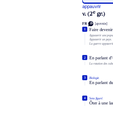
appauvrir
e
v. (2
gr.)
FR
[apovʀiʀ]
Faire devenir
1
Appauvrir une popul
Appauvrir un pays.
La guerre appauvrit 
En parlant d’
2
La rotation des cult
3
Biologie.
En parlant du
4
Sens figuré.
Ôter à une la