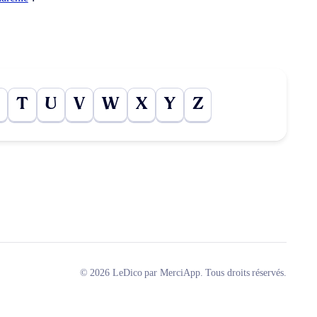
T
U
V
W
X
Y
Z
© 2026 LeDico par MerciApp. Tous droits réservés.