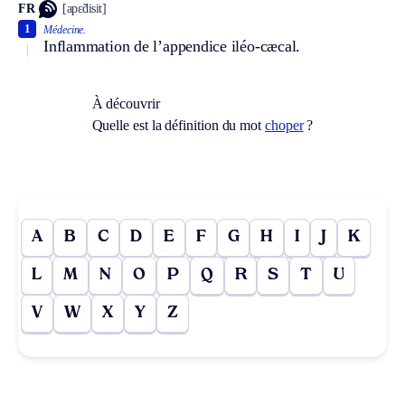
FR
[apɛ̃disit]
1
Médecine.
Inflammation de l’appendice iléo-cæcal.
À découvrir
Quelle est la définition du mot
choper
?
A
B
C
D
E
F
G
H
I
J
K
L
M
N
O
P
Q
R
S
T
U
V
W
X
Y
Z