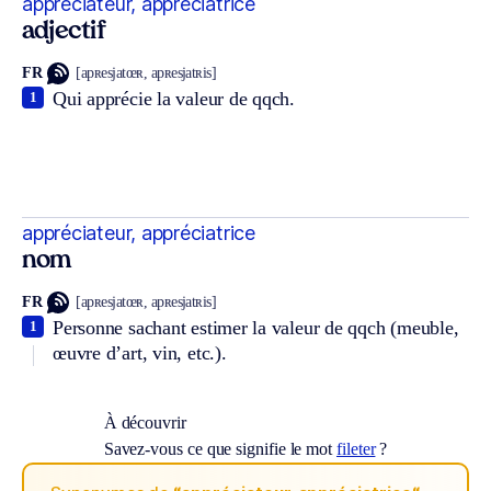
appréciateur, appréciatrice
adjectif
FR
[apʀesjatœʀ, apʀesjatʀis]
Qui apprécie la valeur de qqch.
1
appréciateur, appréciatrice
nom
FR
[apʀesjatœʀ, apʀesjatʀis]
Personne sachant estimer la valeur de qqch (meuble,
1
œuvre d’art, vin, etc.).
À découvrir
Savez-vous ce que signifie le mot
fileter
?