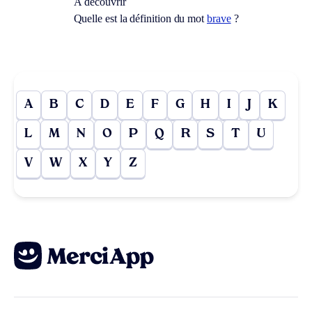
À découvrir
Quelle est la définition du mot
brave
?
A
B
C
D
E
F
G
H
I
J
K
L
M
N
O
P
Q
R
S
T
U
V
W
X
Y
Z