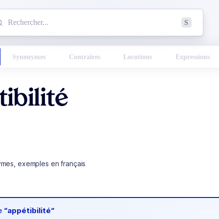
mmencez à chercher un mot dans le dictionnaire :
S
esults found.
Synonymes
Contraires
Locutions
Expressions
ibilité
ymes, exemples en français
de
“appétibilité“