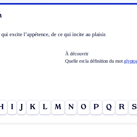
n
qui excite l’appétence, de ce qui incite au plaisir.
À découvrir
Quelle est la définition du mot
glypto
H
I
J
K
L
M
N
O
P
Q
R
S