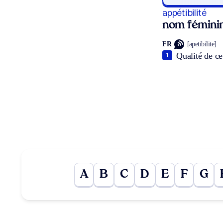
appétibilité
nom fémini
FR
[apetibilite]
Qualité de ce 
1
A
B
C
D
E
F
G