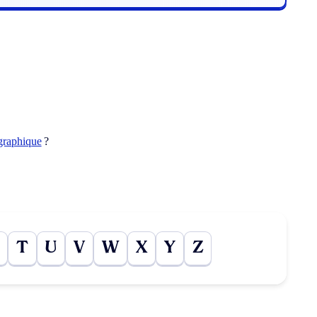
graphique
?
T
U
V
W
X
Y
Z