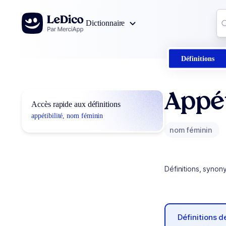
Aller au contenu
Co
Dictionnaire
0
r
Définitions
Appét
Accès rapide aux définitions
appétibilité, nom féminin
nom féminin
Définitions, synon
Définitions 