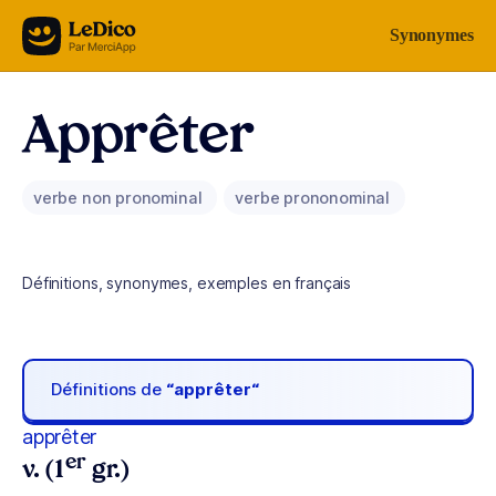
Aller au contenu
Synonymes
Apprêter
verbe non pronominal
verbe prononominal
Définitions, synonymes, exemples en français
Définitions de
“apprêter“
apprêter
er
v. (1
gr.)