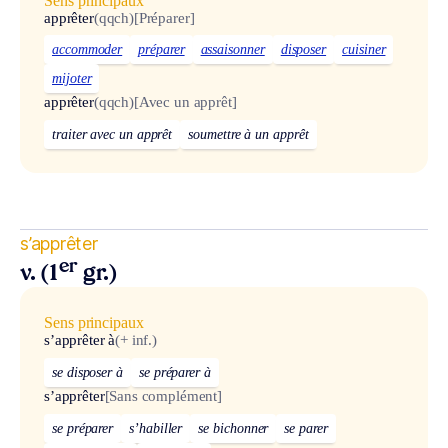
Sens principaux
apprêter
(qqch)
[Préparer]
accommoder
préparer
assaisonner
disposer
cuisiner
mijoter
apprêter
(qqch)
[Avec un apprêt]
traiter avec un apprêt
soumettre à un apprêt
s’apprêter
er
v. (1
gr.)
Sens principaux
s’apprêter à
(+ inf.)
se disposer à
se préparer à
s’apprêter
[Sans complément]
se préparer
s’habiller
se bichonner
se parer