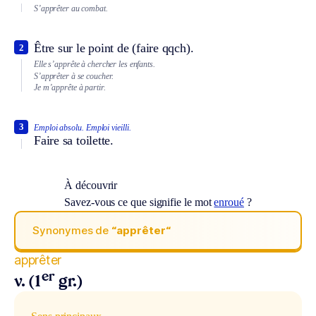
S’apprêter au combat.
Être sur le point de (faire qqch).
2
Elle s’apprête à chercher les enfants.
S’apprêter à se coucher.
Je m’apprête à partir.
3
Emploi absolu.
Emploi vieilli.
Faire sa toilette.
À découvrir
Savez-vous ce que signifie le mot
enroué
?
Synonymes de
“apprêter“
apprêter
er
v. (1
gr.)