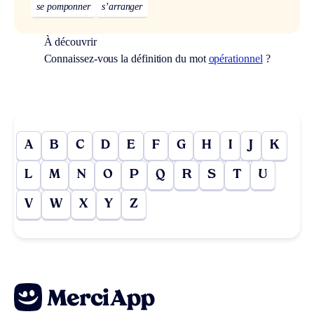
se pomponner
s’arranger
À découvrir
Connaissez-vous la définition du mot
opérationnel
?
A
B
C
D
E
F
G
H
I
J
K
L
M
N
O
P
Q
R
S
T
U
V
W
X
Y
Z