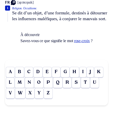
FR
[apɔtʀɔpaik]
1
Religion.
Occultisme.
Se dit d’un objet, d’une formule, destinés à détourner
les influences maléfiques, à conjurer le mauvais sort.
À découvrir
Savez-vous ce que signifie le mot
rose-croix
?
A
B
C
D
E
F
G
H
I
J
K
L
M
N
O
P
Q
R
S
T
U
V
W
X
Y
Z