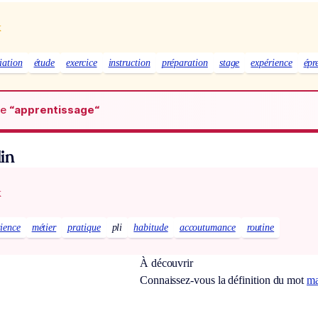
x
tiation
étude
exercice
instruction
préparation
stage
expérience
épr
de
“apprentissage“
in
x
ience
métier
pratique
pli
habitude
accoutumance
routine
À découvrir
Connaissez-vous la définition du mot
ma