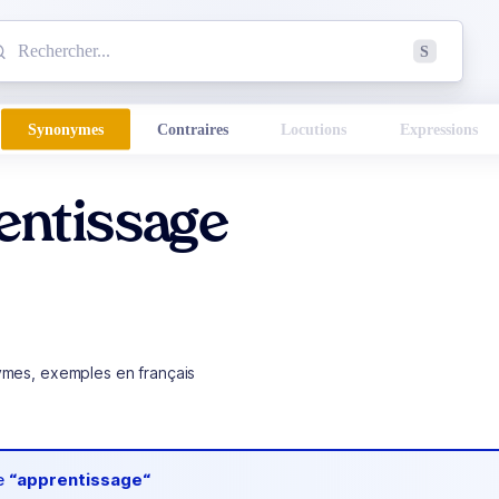
mmencez à chercher un mot dans le dictionnaire :
S
esults found.
Synonymes
Contraires
Locutions
Expressions
entissage
ymes, exemples en français
de
“apprentissage“