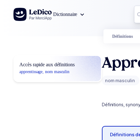
Aller au contenu
Co
Dictionnaire
0
r
Définitions
Appr
Accès rapide aux définitions
apprentissage, nom masculin
nom masculin
Définitions, synon
Définitions 