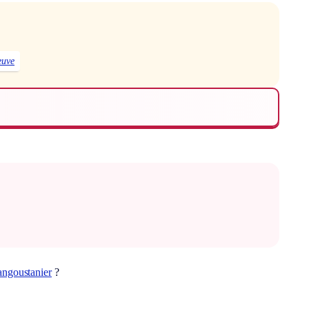
euve
ngoustanier
?