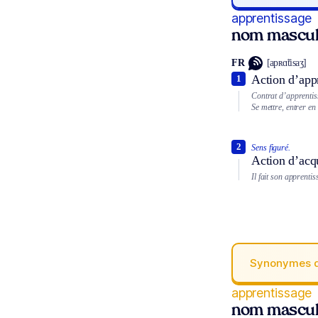
apprentissage
nom mascul
FR
[apʀɑ̃tisaʒ]
Action d’app
1
Contrat d’apprentis
Se mettre, entrer en
2
Sens figuré.
Action d’acqu
Il fait son apprentis
Synonymes 
apprentissage
nom mascul