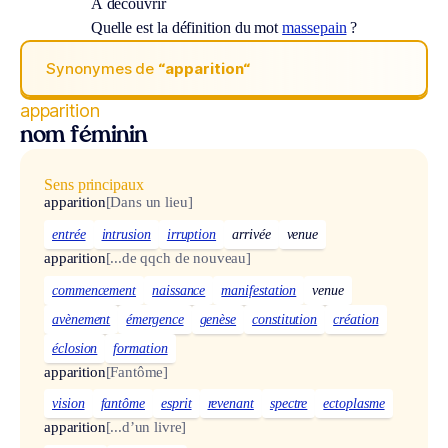
À découvrir
Quelle est la définition du mot
massepain
?
Synonymes de
“apparition“
apparition
nom féminin
Sens principaux
apparition
[Dans un lieu]
entrée
intrusion
irruption
arrivée
venue
apparition
[...de qqch de nouveau]
commencement
naissance
manifestation
venue
avènement
émergence
genèse
constitution
création
éclosion
formation
apparition
[Fantôme]
vision
fantôme
esprit
revenant
spectre
ectoplasme
apparition
[...d’un livre]