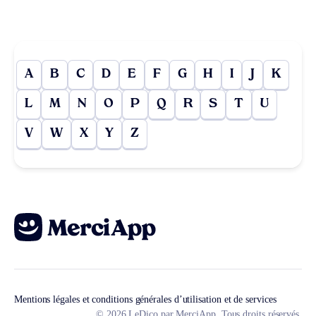
A
B
C
D
E
F
G
H
I
J
K
L
M
N
O
P
Q
R
S
T
U
V
W
X
Y
Z
Mentions légales et conditions générales d’utilisation et de services
© 2026 LeDico par MerciApp. Tous droits réservés.