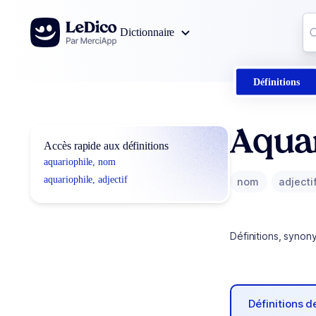
Aller au contenu
Co
Dictionnaire
0
r
Définitions
Aquar
Accès rapide aux définitions
aquariophile, nom
aquariophile, adjectif
nom
adjecti
Définitions, synon
Définitions 