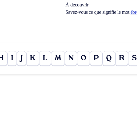
À découvrir
Savez-vous ce que signifie le mot
éb
H
I
J
K
L
M
N
O
P
Q
R
S