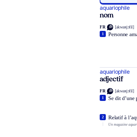
aquariophile
nom
FR
[akwaʀjɔfil]
Personne amat
1
aquariophile
adjectif
FR
[akwaʀjɔfil]
Se dit d’une 
1
Relatif à l’aq
2
Un magazine aquari