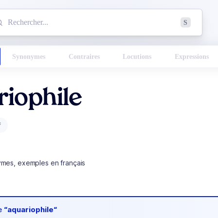
mmencez à chercher un mot dans le dictionnaire :
S
esults found.
Synonymes
Contraires
Locutions
Expressions
iophile
f
ymes, exemples en français
de
“aquariophile“