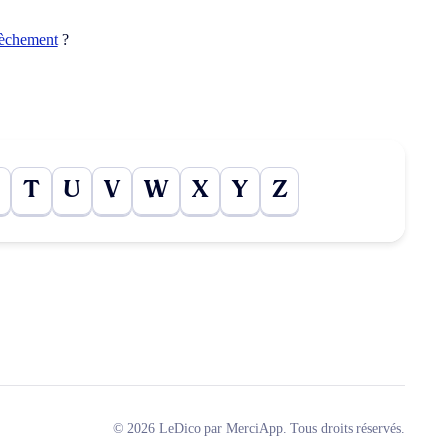
rèchement
?
T
U
V
W
X
Y
Z
© 2026 LeDico par MerciApp. Tous droits réservés.