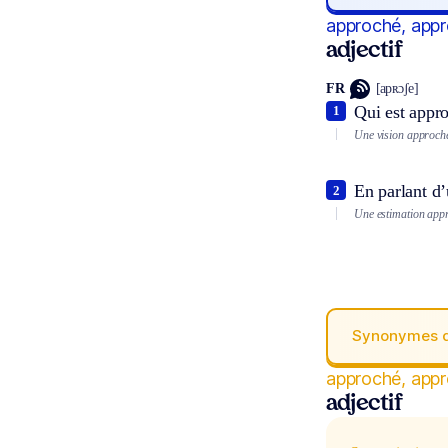
approché, app
adjectif
FR
[apʀɔʃe]
Qui est appro
1
Une vision approch
En parlant d’
2
Une estimation app
Synonymes 
approché, app
adjectif