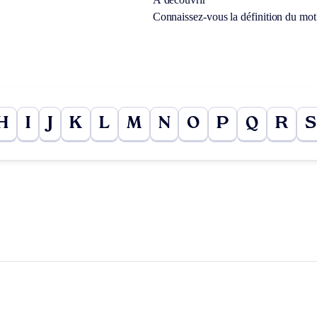
Connaissez-vous la définition du mo
H
I
J
K
L
M
N
O
P
Q
R
S