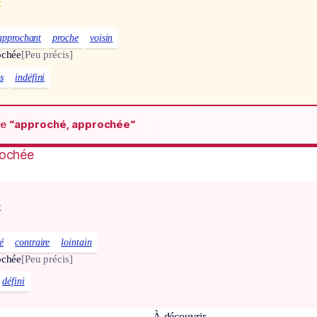
x
approchant
proche
voisin
ochée
[Peu précis]
s
indéfini
de
“approché, approchée“
rochée
x
é
contraire
lointain
ochée
[Peu précis]
défini
À découvrir