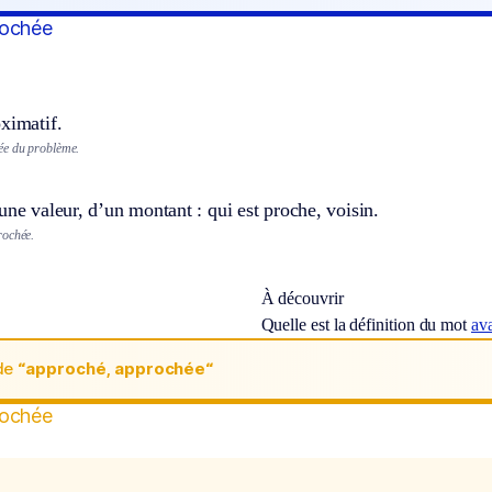
rochée
ximatif.
ée du problème.
une valeur, d’un montant : qui est proche, voisin.
rochée.
À découvrir
Quelle est la définition du mot
av
de
“approché, approchée“
rochée