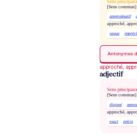
Sens principau
[Sens commun]
approximatif
approché, appr
vague
impréci
Antonymes 
approché, app
adjectif
Sens principau
[Sens commun]
éloigné
oppos
approché, appr
exact
précis