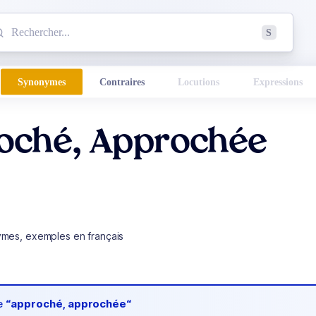
mmencez à chercher un mot dans le dictionnaire :
S
esults found.
Synonymes
Contraires
Locutions
Expressions
oché, Approchée
ymes, exemples en français
de
“approché, approchée“