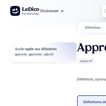
Aller au contenu
Co
Dictionnaire
0
r
Définitions
Appr
Accès rapide aux définitions
approché, approchée, adjectif
adjectif
Définitions, synon
Définitions 