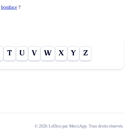
t
boniface
?
T
U
V
W
X
Y
Z
© 2026 LeDico par MerciApp. Tous droits réservés.