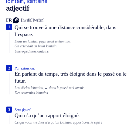
lointain, lointaine
adjectif
FR
[lwɛ̃tɛ̃, lwɛ̃tɛn]
Qui se trouve à une distance considérable, dans
1
l’espace.
Dans un lointain pays vivait un homme.
On entendait un bruit lointain.
Une expédition lointaine.
2
Par extension.
En parlant du temps, très éloigné dans le passé ou le
futur.
Les siècles lointains,
→ dans le passé ou l’avenir.
Des souvenirs lointains.
3
Sens figuré.
Qui n’a qu’un rapport éloigné.
Ce que vous me dites n’a qu’un lointain rapport avec le sujet !