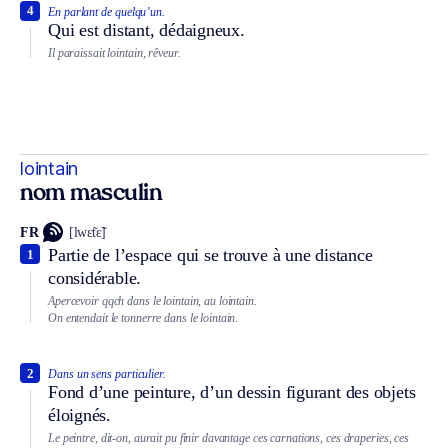
4
En parlant de quelqu’un.
Qui est distant, dédaigneux.
Il paraissait lointain, rêveur.
lointain
nom masculin
FR
[lwɛ̃tɛ̃]
Partie de l’espace qui se trouve à une distance
1
considérable.
Apercevoir qqch dans le lointain, au lointain.
On entendait le tonnerre dans le lointain.
2
Dans un sens particulier.
Fond d’une peinture, d’un dessin figurant des objets
éloignés.
Le peintre, dit-on, aurait pu finir davantage ces carnations, ces draperies, ces