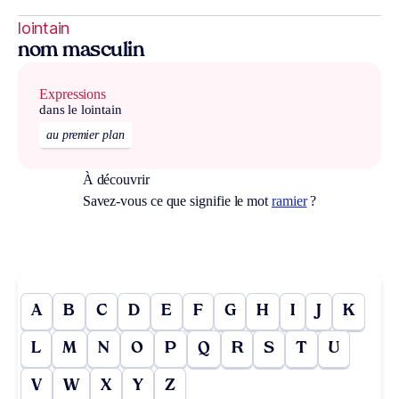
lointain
nom masculin
Expressions
dans le lointain
au premier plan
À découvrir
Savez-vous ce que signifie le mot
ramier
?
A
B
C
D
E
F
G
H
I
J
K
L
M
N
O
P
Q
R
S
T
U
V
W
X
Y
Z