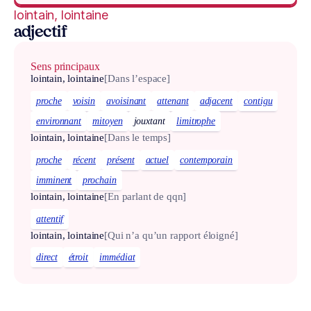
lointain, lointaine
adjectif
Sens principaux
lointain, lointaine
[Dans l’espace]
proche
voisin
avoisinant
attenant
adjacent
contigu
environnant
mitoyen
jouxtant
limitrophe
lointain, lointaine
[Dans le temps]
proche
récent
présent
actuel
contemporain
imminent
prochain
lointain, lointaine
[En parlant de qqn]
attentif
lointain, lointaine
[Qui n’a qu’un rapport éloigné]
direct
étroit
immédiat