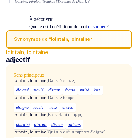
lointains, Fénelon, Traité de l’Existence de Dieu, I, 3.
À découvrir
Quelle est la définition du mot
ensuquer
?
Synonymes de
“lointain, lointaine“
lointain, lointaine
adjectif
Sens principaux
lointain, lointaine
[Dans l’espace]
éloigné
reculé
distant
écarté
retiré
loin
lointain, lointaine
[Dans le temps]
éloigné
reculé
vieux
ancien
lointain, lointaine
[En parlant de qqn]
absorbé
distrait
distant
ailleurs
lointain, lointaine
[Qui n’a qu’un rapport éloigné]