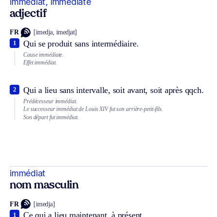
immédiat, immédiate
adjectif
FR
[imedja, imedjat]
Qui se produit sans intermédiaire.
1
Cause immédiate.
Effet immédiat.
Qui a lieu sans intervalle, soit avant, soit après qqch.
2
Prédécesseur immédiat.
Le successeur immédiat de Louis XIV fut son arrière-petit-fils.
Son départ fut immédiat.
immédiat
nom masculin
FR
[imedja]
Ce qui a lieu maintenant, à présent.
1