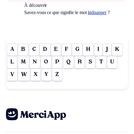
À découvrir
Savez-vous ce que signifie le mot
kidnapper
?
A
B
C
D
E
F
G
H
I
J
K
L
M
N
O
P
Q
R
S
T
U
V
W
X
Y
Z