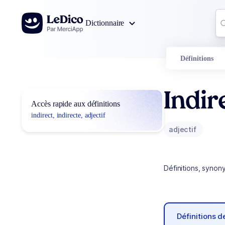
Aller au contenu
Co
Dictionnaire
0
r
Définitions
Indir
Accès rapide aux définitions
indirect, indirecte, adjectif
adjectif
Définitions, synon
Définitions 