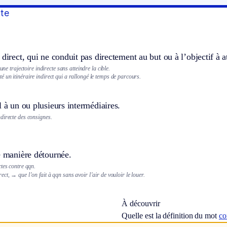
cte
 direct, qui ne conduit pas directement au but ou à l’objectif à a
 une trajectoire indirecte sans atteindre la cible.
 un itinéraire indirect qui a rallongé le temps de parcours.
l à un ou plusieurs intermédiaires.
directe des consignes.
e manière détournée.
tes contre qqn.
ect,
→ que l’on fait à qqn sans avoir l’air de vouloir le louer.
À découvrir
Quelle est la définition du mot
co