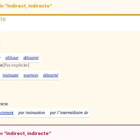
de
“indirect, indirecte“
cte
x
e
oblique
détourné
te
[Pas explicite]
insinuant
sournois
détourné
recte
ectement
par insinuation
par l’intermédiaire de
de
“indirect, indirecte“