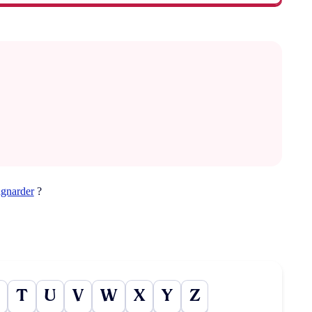
agnarder
?
T
U
V
W
X
Y
Z