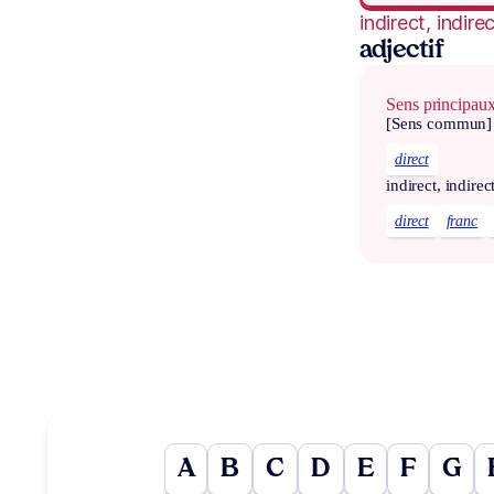
indirect, indire
adjectif
Sens principau
[Sens commun]
direct
indirect, indirec
direct
franc
A
B
C
D
E
F
G