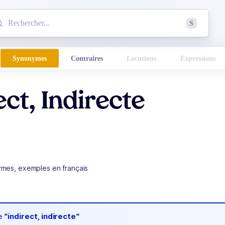
mmencez à chercher un mot dans le dictionnaire :
S
esults found.
Synonymes
Contraires
Locutions
Expressions
ect, Indirecte
ymes, exemples en français
de
“indirect, indirecte“