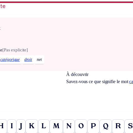
cte
x
te
[Pas explicite]
catégorique
droit
net
À découvrir
Savez-vous ce que signifie le mot
c
H
I
J
K
L
M
N
O
P
Q
R
S