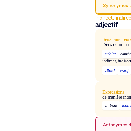
Synonymes 
indirect, indire
adjectif
Sens principau
[Sens commun]
médiat
courb
indirect, indirec
allusif
évasif
Expressions
de manière indi
en biais
indir
Antonymes 