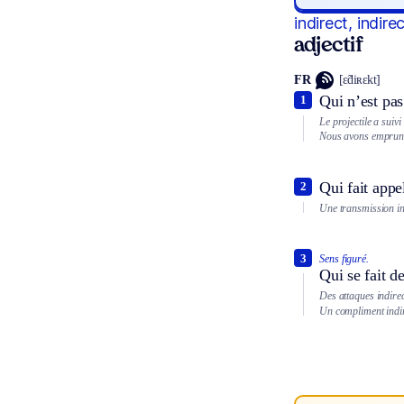
indirect, indire
adjectif
FR
[ɛ̃diʀɛkt]
Qui n’est pas
1
Le projectile a suivi
Nous avons emprunté
Qui fait appe
2
Une transmission in
3
Sens figuré.
Qui se fait d
Des attaques indirec
Un compliment indir