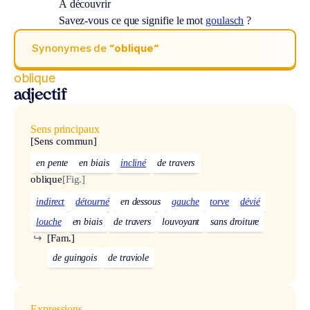
À découvrir
Savez-vous ce que signifie le mot
goulasch
?
Synonymes de
“oblique“
oblique
adjectif
Sens principaux
[Sens commun]
en pente
en biais
incliné
de travers
oblique
[Fig.]
indirect
détourné
en dessous
gauche
torve
dévié
louche
en biais
de travers
louvoyant
sans droiture
↪
[Fam.]
de guingois
de traviole
Expressions