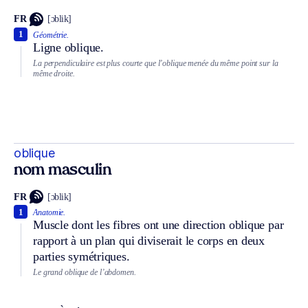
FR
[ɔblik]
1
Géométrie.
Ligne oblique.
La perpendiculaire est plus courte que l’oblique menée du même point sur la
même droite.
oblique
nom masculin
FR
[ɔblik]
1
Anatomie.
Muscle dont les fibres ont une direction oblique par
rapport à un plan qui diviserait le corps en deux
parties symétriques.
Le grand oblique de l’abdomen.