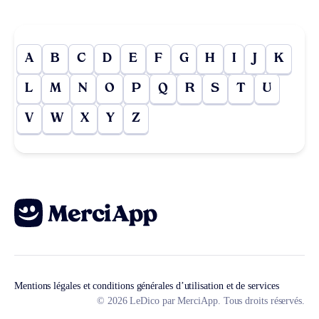
A
B
C
D
E
F
G
H
I
J
K
L
M
N
O
P
Q
R
S
T
U
V
W
X
Y
Z
Mentions légales et conditions générales d’utilisation et de services
© 2026 LeDico par MerciApp. Tous droits réservés.