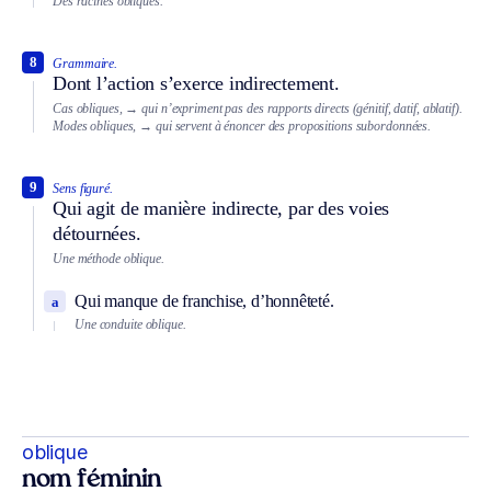
Des racines obliques.
8
Grammaire.
Dont l’action s’exerce indirectement.
Cas obliques,
→ qui n’expriment pas des rapports directs (génitif, datif, ablatif).
Modes obliques,
→ qui servent à énoncer des propositions subordonnées.
9
Sens figuré.
Qui agit de manière indirecte, par des voies
détournées.
Une méthode oblique.
Qui manque de franchise, d’honnêteté.
a
Une conduite oblique.
oblique
nom féminin