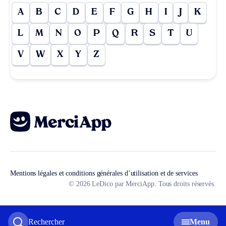
A
B
C
D
E
F
G
H
I
J
K
L
M
N
O
P
Q
R
S
T
U
V
W
X
Y
Z
Mentions légales et conditions générales d’utilisation et de services
© 2026 LeDico par MerciApp. Tous droits réservés.
Rechercher
Menu