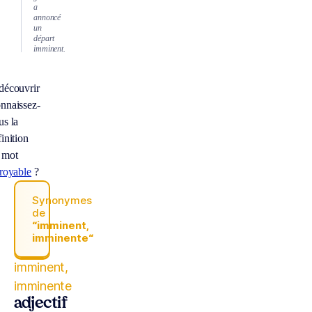
a
annoncé
un
départ
imminent.
découvrir
nnaissez-
us la
inition
 mot
froyable
?
Synonymes
de
“imminent,
imminente“
imminent,
imminente
adjectif