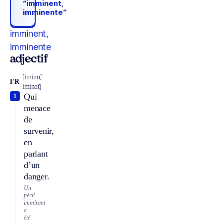
“imminent,
imminente“
imminent,
imminente
adjectif
[iminɑ̃,
FR
iminɑ̃t]
Qui
1
menace
de
survenir,
en
parlant
d’un
danger.
Un
péril
imminent
a
été