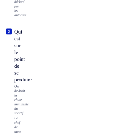
déclaré
par
les
autorités.
Qui
2
est
sur
le
point
de
se
produire.
On
devinait
la
chute
imminente
du
sportif.
Le
chef
de
gare