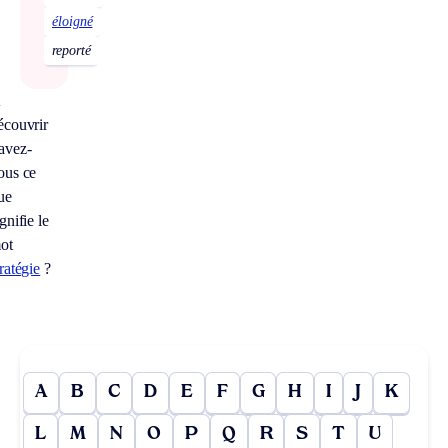
éloigné
reporté
À
écouvrir
avez-
ous ce
ue
gnifie le
ot
tratégie
?
A
B
C
D
E
F
G
H
I
J
K
L
M
N
O
P
Q
R
S
T
U