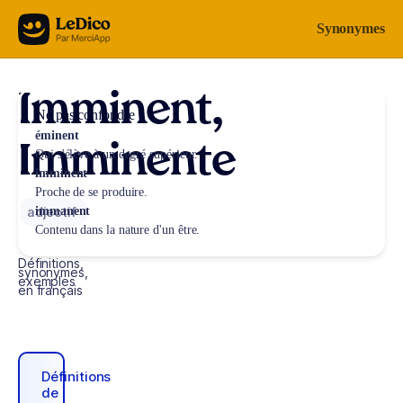
Aller au contenu
Synonymes
Imminent,
Ne pas confondre
éminent
Imminente
Qui s'élève à un degré supérieur.
imminent
Proche de se produire.
adjectif
immanent
Contenu dans la nature d'un être.
Définitions,
synonymes,
exemples
en français
Définitions
de