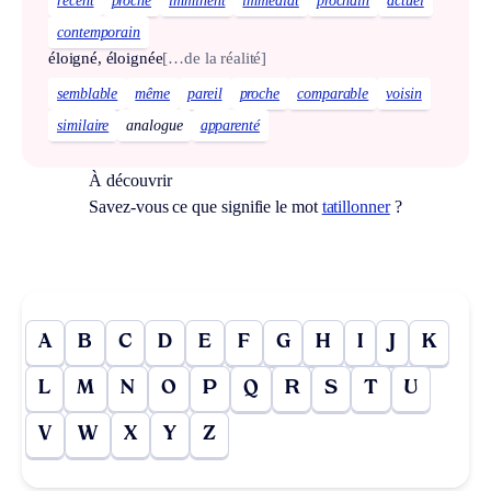
récent
proche
imminent
immédiat
prochain
actuel
contemporain
éloigné, éloignée
[…de la réalité]
semblable
même
pareil
proche
comparable
voisin
similaire
analogue
apparenté
À découvrir
Savez-vous ce que signifie le mot
tatillonner
?
A
B
C
D
E
F
G
H
I
J
K
L
M
N
O
P
Q
R
S
T
U
V
W
X
Y
Z