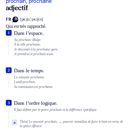
prochain, prochaine
adjectif
FR
[pʀɔʃɛ̃, pʀɔʃɛn]
Qui est très rapproché.
Dans l’espace.
1
Au prochain village.
À la ville prochaine.
Je descends à la prochaine gare.
Je prendrai le prochain train.
Dans le temps.
2
La semaine prochaine.
Lundi prochain.
Sa nomination est prochaine.
Dans l’ordre logique.
3
Il faut définir par le genre prochain et la différence spécifique.
Théol.
Le pouvoir prochain,
→ pouvoir immédiat de faire le bien en vertu de
a
la grâce efficace.