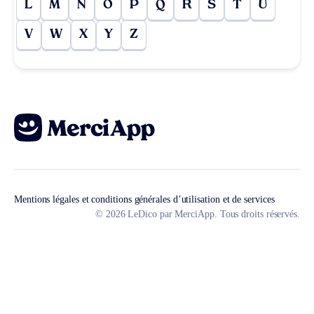
L
M
N
O
P
Q
R
S
T
U
V
W
X
Y
Z
Mentions légales et conditions générales d’utilisation et de services
© 2026 LeDico par MerciApp. Tous droits réservés.