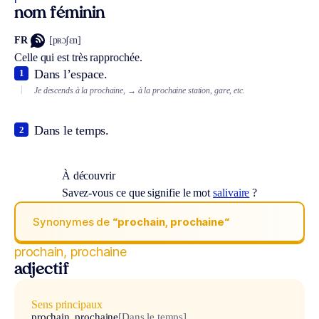
nom féminin
FR
[pʀɔʃɛn]
Celle qui est très rapprochée.
Dans l’espace.
1
Je descends à la prochaine,
→ à la prochaine station, gare, etc.
Dans le temps.
2
À découvrir
Savez-vous ce que signifie le mot
salivaire
?
Synonymes de
“prochain, prochaine“
prochain, prochaine
adjectif
Sens principaux
prochain, prochaine
[Dans le temps]