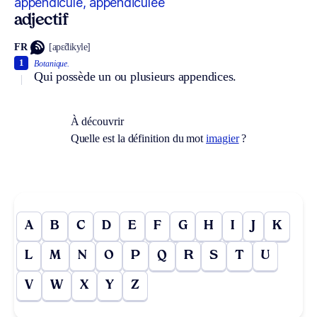
appendiculé, appendiculée
adjectif
FR
[apɛ̃dikyle]
1
Botanique.
Qui possède un ou plusieurs appendices.
À découvrir
Quelle est la définition du mot
imagier
?
A
B
C
D
E
F
G
H
I
J
K
L
M
N
O
P
Q
R
S
T
U
V
W
X
Y
Z