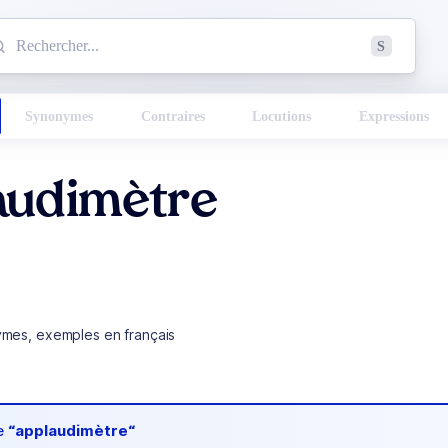
mmencez à chercher un mot dans le dictionnaire :
S
esults found.
Synonymes
Contraires
Locutions
Expressions
audimètre
ymes, exemples en français
de
“applaudimètre“