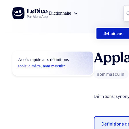
Aller au contenu
Co
Dictionnaire
0
r
Définitions
Appl
Accès rapide aux définitions
applaudimètre, nom masculin
nom masculin
Définitions, synon
Définitions 