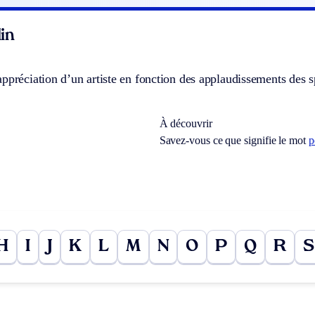
in
ppréciation d’un artiste en fonction des applaudissements des s
À découvrir
Savez-vous ce que signifie le mot
p
H
I
J
K
L
M
N
O
P
Q
R
S