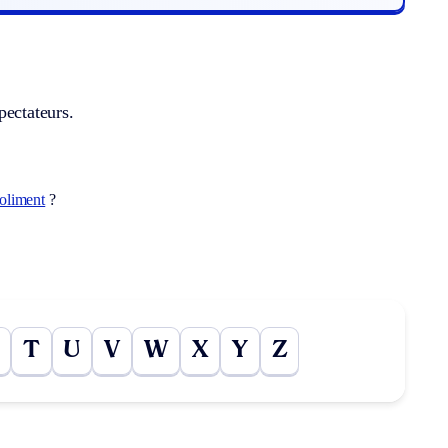
pectateurs.
oliment
?
T
U
V
W
X
Y
Z