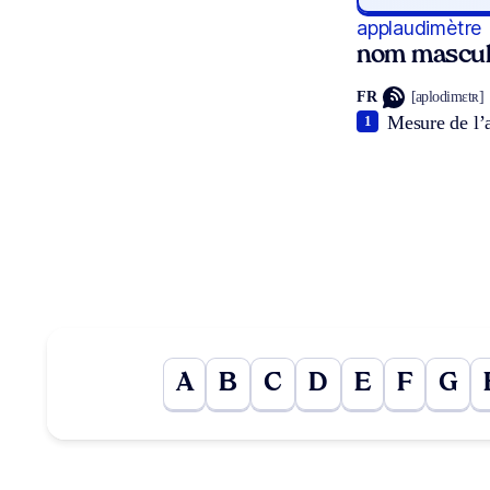
applaudimètre
nom mascul
FR
[aplodimɛtʀ]
Mesure de l’a
1
A
B
C
D
E
F
G