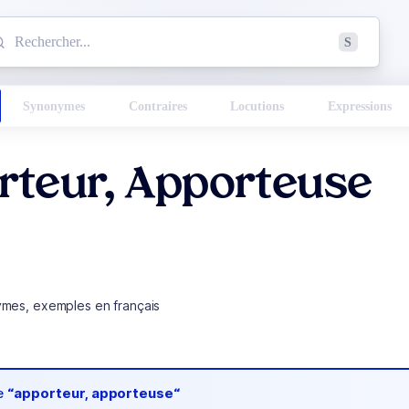
mmencez à chercher un mot dans le dictionnaire :
S
esults found.
Synonymes
Contraires
Locutions
Expressions
rteur, Apporteuse
ymes, exemples en français
de
“apporteur, apporteuse“