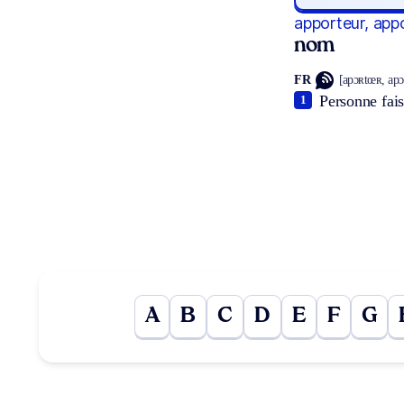
apporteur, app
nom
FR
[apɔʀtœʀ, apɔ
Personne fais
1
A
B
C
D
E
F
G