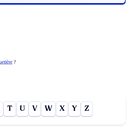
uetière
?
T
U
V
W
X
Y
Z