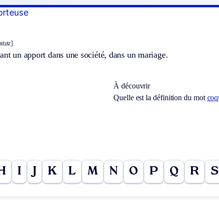
orteuse
ʀtøz]
ant un apport dans une société, dans un mariage.
À découvrir
Quelle est la définition du mot
coq
H
I
J
K
L
M
N
O
P
Q
R
S