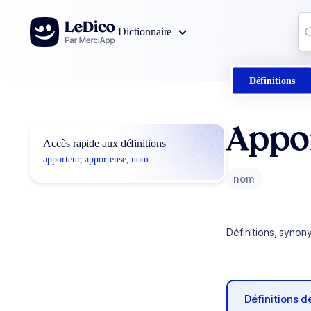
Aller au contenu
Co
Dictionnaire
0
r
Définitions
Appo
Accès rapide aux définitions
apporteur, apporteuse, nom
nom
Définitions, synon
Définitions 