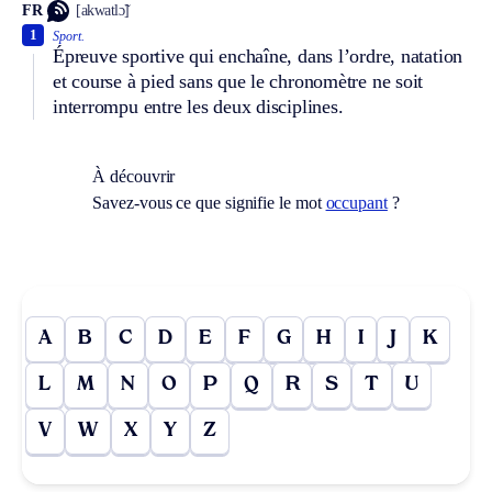
FR
[akwatlɔ̃]
1
Sport.
Épreuve sportive qui enchaîne, dans l’ordre, natation
et course à pied sans que le chronomètre ne soit
interrompu entre les deux disciplines.
À découvrir
Savez-vous ce que signifie le mot
occupant
?
A
B
C
D
E
F
G
H
I
J
K
L
M
N
O
P
Q
R
S
T
U
V
W
X
Y
Z