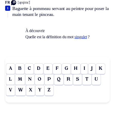
FR
[apɥimɛ̃]
Baguette à pommeau servant au peintre pour poser la
1
main tenant le pinceau.
À découvrir
Quelle est la définition du mot
singulet
?
A
B
C
D
E
F
G
H
I
J
K
L
M
N
O
P
Q
R
S
T
U
V
W
X
Y
Z