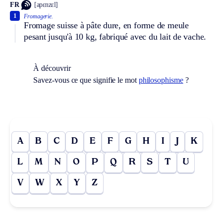
FR
[apɛnzɛl]
1
Fromagerie.
Fromage suisse à pâte dure, en forme de meule
pesant jusqu'à 10 kg, fabriqué avec du lait de vache.
À découvrir
Savez-vous ce que signifie le mot
philosophisme
?
A
B
C
D
E
F
G
H
I
J
K
L
M
N
O
P
Q
R
S
T
U
V
W
X
Y
Z