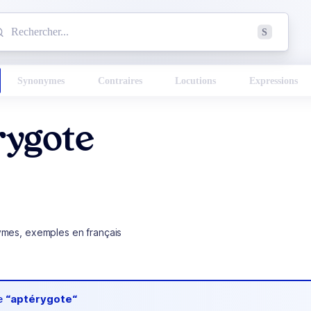
mmencez à chercher un mot dans le dictionnaire :
S
esults found.
Synonymes
Contraires
Locutions
Expressions
rygote
ymes, exemples en français
de
“aptérygote“