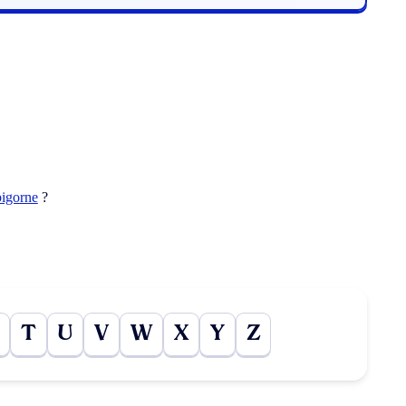
bigorne
?
T
U
V
W
X
Y
Z