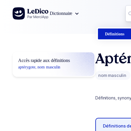
Aller au contenu
Co
Dictionnaire
0
r
Définitions
Apté
Accès rapide aux définitions
aptérygote, nom masculin
nom masculin
Définitions, synon
Définitions 