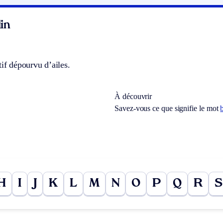
in
tif dépourvu d’ailes.
À découvrir
Savez-vous ce que signifie le mot
H
I
J
K
L
M
N
O
P
Q
R
S