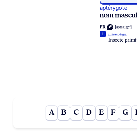
aptérygote
nom mascul
FR
[apteʀigɔt]
1
Entomologie.
Insecte primi
A
B
C
D
E
F
G