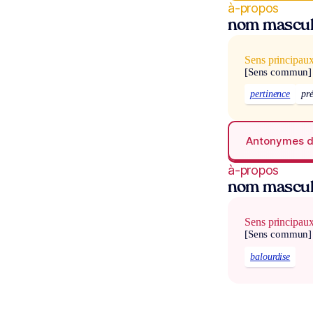
à-propos
nom masculi
Sens principau
[Sens commun]
pertinence
pré
Antonymes 
à-propos
nom masculi
Sens principau
[Sens commun]
balourdise