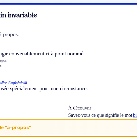
n invariable
à propos.
éagir convenablement et à point nommé.
ropos.
s.
ulier.
Emploi vieilli.
ée spécialement pour une circonstance.
À découvrir
Savez-vous ce que signifie le mot
b
de
“à-propos“