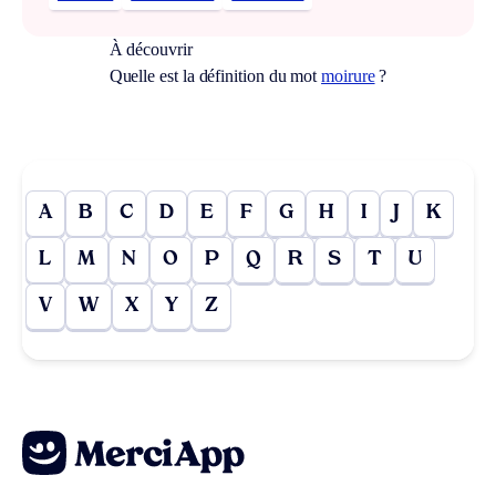
À découvrir
Quelle est la définition du mot
moirure
?
A
B
C
D
E
F
G
H
I
J
K
L
M
N
O
P
Q
R
S
T
U
V
W
X
Y
Z