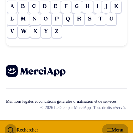
A
B
C
D
E
F
G
H
I
J
K
L
M
N
O
P
Q
R
S
T
U
V
W
X
Y
Z
Mentions légales et conditions générales d’utilisation et de services
© 2026 LeDico par MerciApp. Tous droits réservés.
Rechercher
Menu