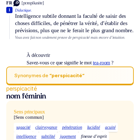
FR
[pɛʀspikasite]
1
Didactique.
Intelligence subtile donnant la faculté de saisir des
choses difficiles, de pénétrer la vérité, d’établir des
prévisions, plus que ne le ferait le plus grand nombre.
Vous avez fait non seulement preuve de perspicacité mais encore d’intuition.
À découvrir
Savez-vous ce que signifie le mot
tea-room
?
Synonymes de
“perspicacité“
perspicacité
nom féminin
Sens principaux
[Sens commun]
sagacité
clairvoyance
pénétration
lucidité
acuité
intelligence
subtilité
jugement
finesse d’esprit