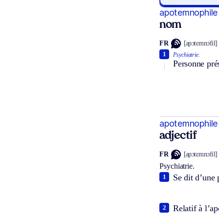
apotemnophile
nom
FR
[apɔtɛmnɔfil]
1
Psychiatrie.
Personne prés
apotemnophile
adjectif
FR
[apɔtɛmnɔfil]
Psychiatrie.
Se dit d’une
1
Relatif à l’a
2