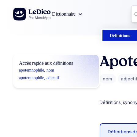
Aller au contenu
Co
Dictionnaire
0
r
Définitions
Apot
Accès rapide aux définitions
apotemnophile, nom
apotemnophile, adjectif
nom
adjecti
Définitions, synon
Définitions 