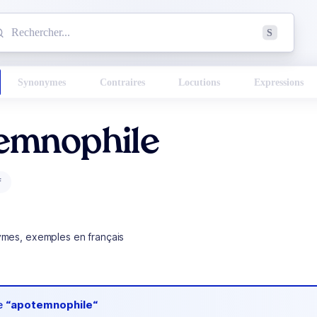
mmencez à chercher un mot dans le dictionnaire :
S
esults found.
Synonymes
Contraires
Locutions
Expressions
emnophile
f
ymes, exemples en français
de
“apotemnophile“