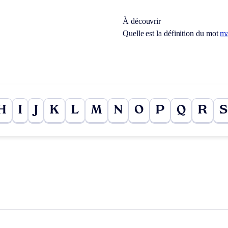
À découvrir
Quelle est la définition du mot
ma
H
I
J
K
L
M
N
O
P
Q
R
S