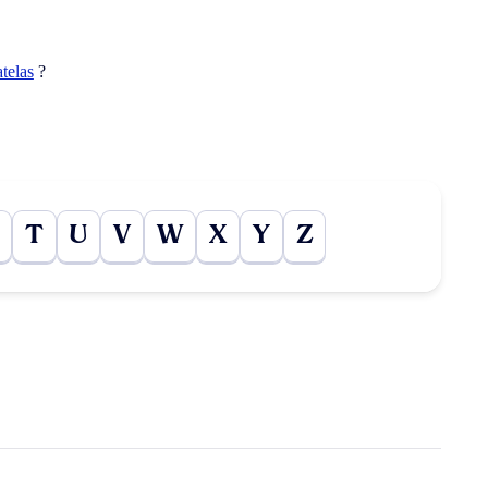
telas
?
T
U
V
W
X
Y
Z