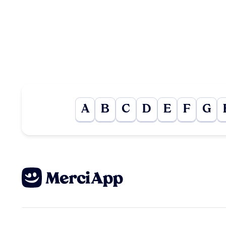
A
B
C
D
E
F
G