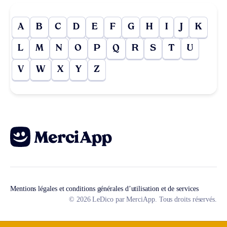
A
B
C
D
E
F
G
H
I
J
K
L
M
N
O
P
Q
R
S
T
U
V
W
X
Y
Z
Mentions légales et conditions générales d’utilisation et de services
© 2026 LeDico par MerciApp. Tous droits réservés.