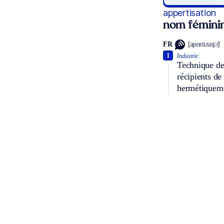
appertisation
nom fémini
FR
[apɛʀtizasjɔ̃]
1
Industrie.
Technique de 
récipients de
hermétiquem