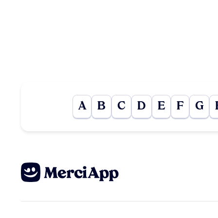
A
B
C
D
E
F
G