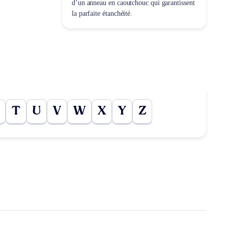
d’un anneau en caoutchouc qui garantissent
la parfaite étanchéité.
T
U
V
W
X
Y
Z