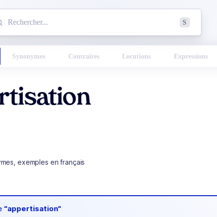
mmencez à chercher un mot dans le dictionnaire :
S
esults found.
Synonymes
Contraires
Locutions
Expressions
tisation
ymes, exemples en français
de
“appertisation“