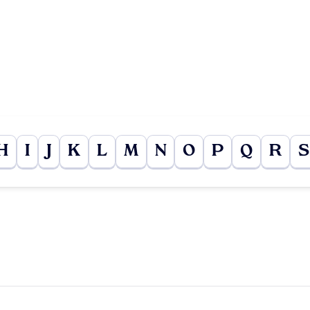
H
I
J
K
L
M
N
O
P
Q
R
S