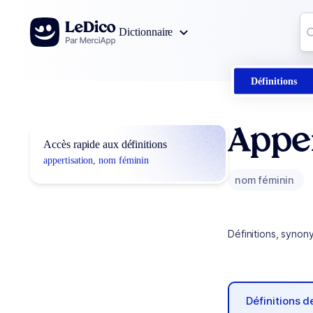
Aller au contenu
Co
Dictionnaire
0
r
Définitions
Apper
Accès rapide aux définitions
appertisation, nom féminin
nom féminin
Définitions, synon
Définitions 