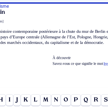
isme
in
sm]
histoire contemporaine postérieure à la chute du mur de Berlin 
s pays d’Europe centrale (Allemagne de l’Est, Pologne, Hongrie
 des marchés occidentaux, du capitalisme et de la démocratie.
À découvrir
Savez-vous ce que signifie le mot
hy
H
I
J
K
L
M
N
O
P
Q
R
S