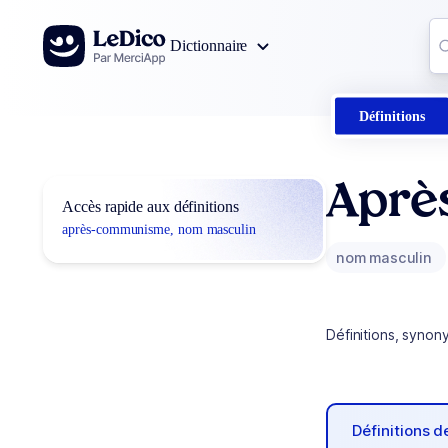
Aller au contenu
Co
Dictionnaire
0
r
Définitions
Aprè
Accès rapide aux définitions
après-communisme, nom masculin
nom masculin
Définitions, synon
Définitions 