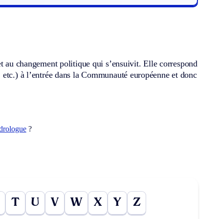
et au changement politique qui s’ensuivit. Elle correspond
, etc.) à l’entrée dans la Communauté européenne et donc
drologue
?
T
U
V
W
X
Y
Z