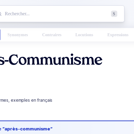
mmencez à chercher un mot dans le dictionnaire :
S
esults found.
Synonymes
Contraires
Locutions
Expressions
s-Communisme
ymes, exemples en français
de
“après-communisme“