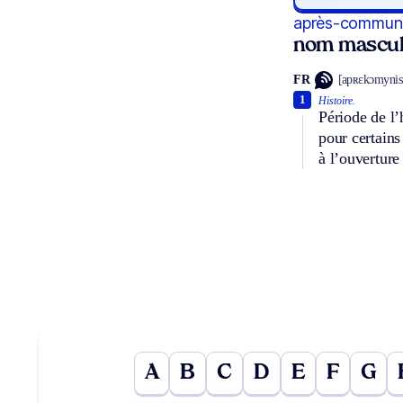
après-commun
nom mascul
FR
[apʀɛkɔmyni
1
Histoire.
Période de l’
pour certain
à l’ouverture
A
B
C
D
E
F
G