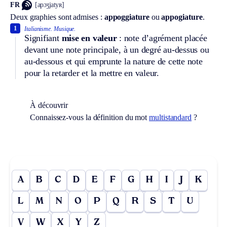
FR
[apɔʒjatyʀ]
Deux graphies sont admises :
appoggiature
ou
appogiature
.
1
Italianisme.
Musique.
Signifiant
mise en valeur
: note d’agrément placée
devant une note principale, à un degré au-dessus ou
au-dessous et qui emprunte la nature de cette note
pour la retarder et la mettre en valeur.
À découvrir
Connaissez-vous la définition du mot
multistandard
?
A
B
C
D
E
F
G
H
I
J
K
L
M
N
O
P
Q
R
S
T
U
V
W
X
Y
Z