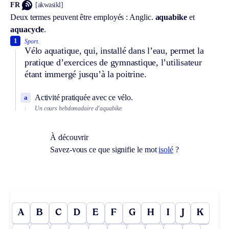
FR
[akwasikl]
Deux termes peuvent être employés :
Anglic.
aquabike
et
aquacycle
.
1
Sport.
Vélo aquatique, qui, installé dans l’eau, permet la
pratique d’exercices de gymnastique, l’utilisateur
étant immergé jusqu’à la poitrine.
Activité pratiquée avec ce vélo.
a
Un cours hebdomadaire d’aquabike.
À découvrir
Savez-vous ce que signifie le mot
isolé
?
A
B
C
D
E
F
G
H
I
J
K