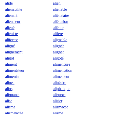
alide
alien
aliénabilité
aliénable
aliénant
aliénataire
aliénateur
aliénation
aliéné
aliéner
aliéniste
alifère
aliforme
alignable
aligné
alignée
alignement
aligner
aligot
aligoté
aliment
alimentaire
alimentateur
alimentation
alimenter
alimenteur
alinéa
alinéaire
alios
aliphatique
aliquante
aliquote
alise
alisier
alisma
alismacée
alismatacée
alisme