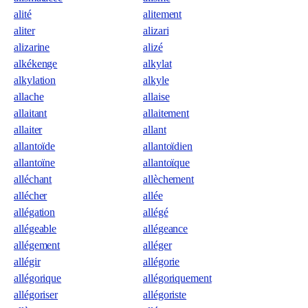
alité
alitement
aliter
alizari
alizarine
alizé
alkékenge
alkylat
alkylation
alkyle
allache
allaise
allaitant
allaitement
allaiter
allant
allantoïde
allantoïdien
allantoïne
allantoïque
alléchant
allèchement
allécher
allée
allégation
allégé
allégeable
allégeance
allégement
alléger
allégir
allégorie
allégorique
allégoriquement
allégoriser
allégoriste