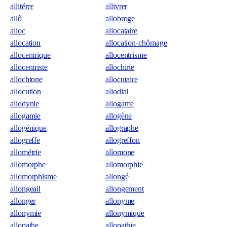
allitérer
allivrer
allô
allobroge
alloc
allocataire
allocation
allocation-chômage
allocentrique
allocentrisme
allocentriste
allochirie
allochtone
allocutaire
allocution
allodial
allodynie
allogame
allogamie
allogène
allogénique
allographe
allogreffe
allogreffon
allométrie
allomone
allomorphe
allomorphie
allomorphisme
allongé
allongeail
allongement
allonger
allonyme
allonymie
allonymique
allopathe
allopathie