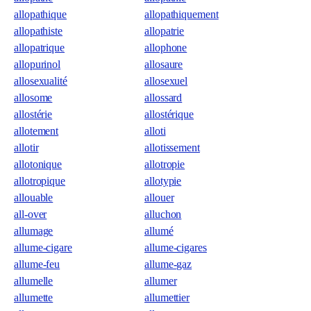
allopathique
allopathiquement
allopathiste
allopatrie
allopatrique
allophone
allopurinol
allosaure
allosexualité
allosexuel
allosome
allossard
allostérie
allostérique
allotement
alloti
allotir
allotissement
allotonique
allotropie
allotropique
allotypie
allouable
allouer
all-over
alluchon
allumage
allumé
allume-cigare
allume-cigares
allume-feu
allume-gaz
allumelle
allumer
allumette
allumettier