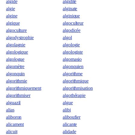
algide
algidité
algie
alginate
algine
alginique
algique
algoculteur
algoculture
algodicée
algodystrophie
algol
algolagnie
algologie
algologique
algologiste
algologue
algomasio
algomètre
algonquien
algonquin
algorithme
algorithmie
algorithmique
algorithmiquement
algorithmisation
algorithmiser
algothérapie
alguazil
algue
alias
alibi
aliboron
aliboufier
alicament
alicante
alicuit
alidade