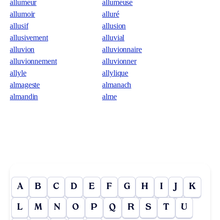
allumeur
allumeuse
allumoir
alluré
allusif
allusion
allusivement
alluvial
alluvion
alluvionnaire
alluvionnement
alluvionner
allyle
allylique
almageste
almanach
almandin
alme
A
B
C
D
E
F
G
H
I
J
K
L
M
N
O
P
Q
R
S
T
U