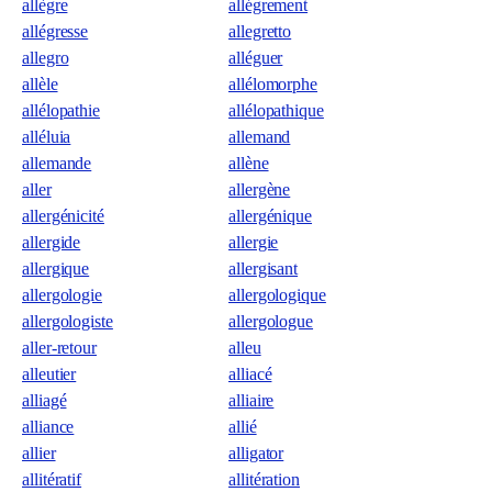
allègre
allégrement
allégresse
allegretto
allegro
alléguer
allèle
allélomorphe
allélopathie
allélopathique
alléluia
allemand
allemande
allène
aller
allergène
allergénicité
allergénique
allergide
allergie
allergique
allergisant
allergologie
allergologique
allergologiste
allergologue
aller-retour
alleu
alleutier
alliacé
alliagé
alliaire
alliance
allié
allier
alligator
allitératif
allitération