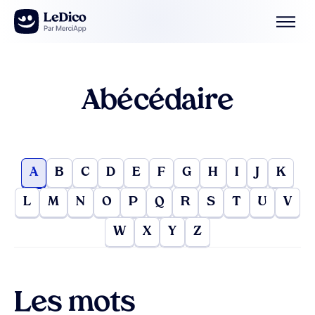
Aller au contenu
Abécédaire
A
B
C
D
E
F
G
H
I
J
K
L
M
N
O
P
Q
R
S
T
U
V
W
X
Y
Z
Les mots