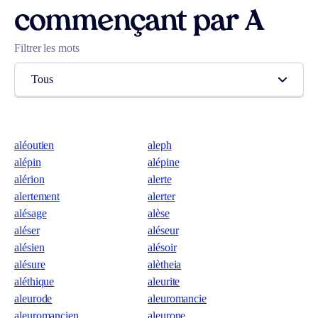
commençant par A
Filtrer les mots
Tous
aléoutien
aleph
alépin
alépine
alérion
alerte
alertement
alerter
alésage
alèse
aléser
aléseur
alésien
alésoir
alésure
alètheia
aléthique
aleurite
aleurode
aleuromancie
aleuromancien
aleurone