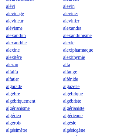
alévi
alevin
alevinage
aleviner
alevineur
alevinier
alévisme
alexandra
alexandrin
alexandrinisme
alexandrite
alexie
alexine
alexipharmaque
alexitère
alexithymie
alezan
alfa
alfalfa
alfange
alfatier
alfénide
algarade
algazelle
algèbre
algébrique
algébriquement
algébriste
algérianisme
algérianiste
algérien
algérienne
algérois
algésie
algésimètre
algésiogène