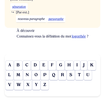
séparation
↪
[Par ext.]
nouveau paragraphe
paragraphe
À découvrir
Connaissez-vous la définition du mot
logorrhée
?
A
B
C
D
E
F
G
H
I
J
K
L
M
N
O
P
Q
R
S
T
U
V
W
X
Y
Z