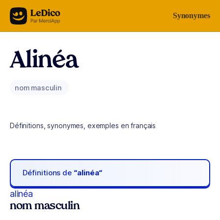
Aller au contenu
Synonymes
Alinéa
nom masculin
Définitions, synonymes, exemples en français
Définitions de
“alinéa“
alinéa
nom masculin